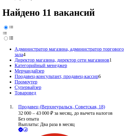
Найдено 11 вакансий
Администратор магазина, администратор торгового
зала
4
Директор магазина, директор сети магазинов
1
Категорийный менеджер
Мерчандайзер
Продавец-консультант, продавец-кассир
6
Промоутер
Супервайзер
Товаровед
Продавец (Верхнеуральск, Советская, 18)
32 000
–
43 000
₽
за месяц,
до вычета налогов
Без опыта
Выплаты: Два раза в месяц