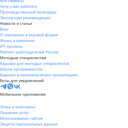
Все сервисы
Хочу у вас работать
Если документы полностью или частично составлены
Производственный календарь
на иностранном языке, предоставьте, пожалуйста, заверенный
Экспертная рекомендация
перевод на русский язык. Также для всех иностранных
Новости и статьи
поставщиков и подрядчиков нужна справка о резидентстве
Блог
с апостилем и перевод — чтобы избежать двойного
О компаниях в игровой форме
налогообложения.
Жизнь в компании
ИТ-проекты
Рейтинг работодателей России
Молодым специалистам
Карьера для молодых специалистов
Школа программистов
Карьера в некоммерческих организациях
Боты для уведомлений
Мобильное приложение
Этика и комплаенс
Оказание услуг
Использование сайтов
Защита персональных данных