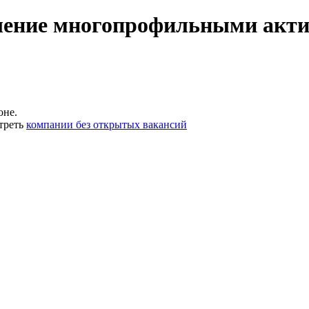
ление многопрофильными акти
оне.
треть
компании без открытых вакансий