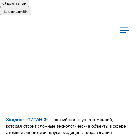
О компании
Вакансии
680
иальная ответственность
Культура
Холдинг «ТИТАН‑2»
– российская группа компаний,
которая строит сложные технологические объекты в сфере
атомной энергетики, науки, медицины, образования.