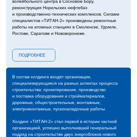
волейбольного центра в Сосновом Бору,
реконструкция Норильских нефтебаз
и производственно-технических комплексов. Силами
специалистов «ТИТАН‑2» произведены ремонтные
работы на атомных станциях в Смоленске, Удомле,
Ростове, Саратове и Нововоронеже.
Сейчас компания продолжает возведение следующей
очереди ЛАЭС – 7 и 8 блоков, градирни второго
ПОДРОБНЕЕ
энергоблока Курской АЭС, инновационный проект
ОДЭК «Прорыв» с реактором на быстрых нейтронах
в Северске, Центра коллективного пользования
«Сибирский кольцевой источник фотонов»
В состав холдинга входят организации,
в Новосибирске, инновационного центра обработки
специализирующиеся на разных аспектах процесса
данных «Иннополис» в Татарстане и прочих.
строительства: проектирование, производство
и поставка оборудования и стройматериалов,
С 2015 года холдинг «ТИТАН‑2» присутствует
дорожные, общестроительные, монтажные,
на международной арене атомных строек и на
электромонтажные, пусконаладочные работы.
сегодняшний день мы являемся генеральными
и ключевыми подрядчиками строительных площадок
Холдинг «ТИТАН‑2» стал первой в истории частной
АЭС «Аккую» в Турции, АЭС «Эль-Дабаа» в Египте,
организацией, успешно выполнившей генеральный
АЭС «Пакш-2» в Венгрии.
подряд на строительстве двух энергоблоков нового