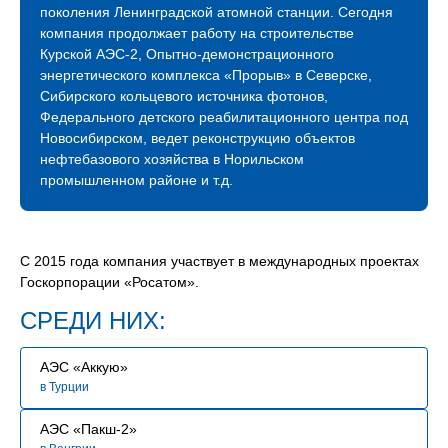
Компания растет, активно развивается и продолжает
поколения Ленинградской атомной станции. Сегодня
международное сотрудничество. Благодаря
компания продолжает работу на строительстве
профессионализму наших строителей мы успешно
Курской АЭС-2, Опытно-демонстрационного
строим и развиваем атомное будущее России.
энергетического комплекса «Прорыв» в Северске,
Сибирского кольцевого источника фотонов,
В связи с расширением географии и увеличением
Федерального детского реабилитационного центра под
количества объектов сегодня мы нуждаемся
Новосибирском, ведет реконструкцию объектов
в специалистах, знающих свое дело и готовых вместе
нефтебазового хозяйства в Норильском
строить сложные промышленные объекты.
промышленном районе и т.д.
Мы будем рады видеть Вас в нашей команде!
С 2015 года компания участвует в международных проектах
Госкорпорации «Росатом».
СРЕДИ НИХ:
АЭС «Аккую»
в Турции
АЭС «Пакш-2»