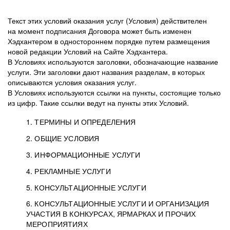
Текст этих условий оказания услуг (Условия) действителен
на момент подписания Договора может быть изменен
Хэдхантером в одностороннем порядке путем размещения
новой редакции Условий на Сайте Хэдхантера.
В Условиях используются заголовки, обозначающие название
услуги. Эти заголовки дают названия разделам, в которых
описываются условия оказания услуг.
В Условиях используются ссылки на пункты, состоящие только
из цифр. Такие ссылки ведут на пункты этих Условий.
1. ТЕРМИНЫ И ОПРЕДЕЛЕНИЯ
2. ОБЩИЕ УСЛОВИЯ
3. ИНФОРМАЦИОННЫЕ УСЛУГИ
1.1. Хэдхантер, или
Хэдхантер, ООО
4. РЕКЛАМНЫЕ УСЛУГИ
HeadHunter, или
«Хэдхантер», ИНН
2.1. Типы и статусы регистрации
5. КОНСУЛЬТАЦИОННЫЕ УСЛУГИ
Исполнитель
7718620740, адрес:
Типы регистрации
3.1. Предоставление доступа к базе данных
2.2. Активация услуг
6. КОНСУЛЬТАЦИОННЫЕ УСЛУГИ И ОРГАНИЗАЦИЯ
125047, г. Москва,
резюме с предложениями Соискателей
Описание и активация
УЧАСТИЯ В КОНКУРСАХ, ЯРМАРКАХ И ПРОЧИХ
2.1.1. Заказчику может быть присвоен один
4.0. Общие условия оказания рекламных услуг
внутригородская
о трудоустройстве с возможностью просмотра
МЕРОПРИЯТИЯХ
из Типов регистраций.
территория
4.0.1. Хэдхантер оказывает Заказчику услугу