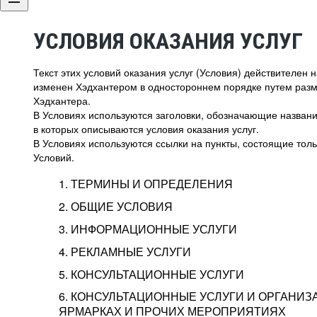
УСЛОВИЯ ОКАЗАНИЯ УСЛУГ
Текст этих условий оказания услуг (Условия) действителен
изменен Хэдхантером в одностороннем порядке путем раз
Хэдхантера.
В Условиях используются заголовки, обозначающие название
в которых описываются условия оказания услуг.
В Условиях используются ссылки на пункты, состоящие тольк
Условий.
1. ТЕРМИНЫ И ОПРЕДЕЛЕНИЯ
2. ОБЩИЕ УСЛОВИЯ
3. ИНФОРМАЦИОННЫЕ УСЛУГИ
1.1. Хэдхантер, или
Хэдхантер, ООО «Хэдх
4. РЕКЛАМНЫЕ УСЛУГИ
HeadHunter, или
г. Москва, внутригор
2.1. Типы и статусы регистрации
5. КОНСУЛЬТАЦИОННЫЕ УСЛУГИ
Исполнитель
Тверской,
2-я
Брестска
Типы регистрации
3.1. Предоставление доступа к базе данн
2.2. Активация услуг
6. КОНСУЛЬТАЦИОННЫЕ УСЛУГИ И ОРГАНИЗ
о трудоустройстве с возможностью просмо
Описание и активация
ЯРМАРКАХ И ПРОЧИХ МЕРОПРИЯТИЯХ
Хэдхантер — администра
2.1.1. Заказчику может быть присвоен один
4.0. Общие условия оказания рекламных ус