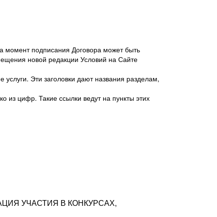
 на момент подписания Договора может быть
мещения новой редакции Условий на Сайте
 услуги. Эти заголовки дают названия разделам,
о из цифр. Такие ссылки ведут на пункты этих
антер», ИНН 7718620740, адрес: 125047,
одская территория Муниципальный округ
я улица, дом 48, помещ. 25
ых резюме с предложениями Соискателей
АЦИЯ УЧАСТИЯ В КОНКУРСАХ,
тра контактной информации Соискателя
тор сайтов: hh.ru, talantix.ru и других
 из Типов регистраций.
луг