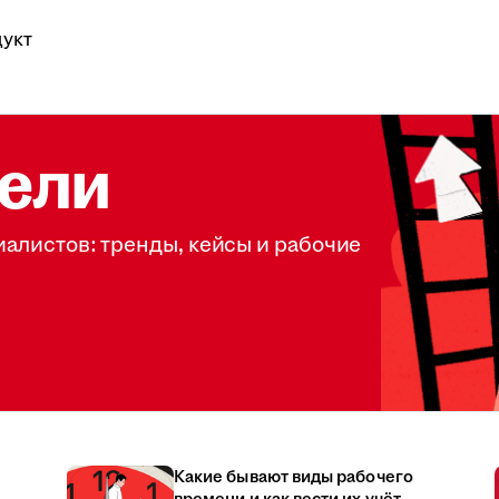
укт
ели
иалистов: тренды, кейсы и рабочие
Какие бывают виды рабочего