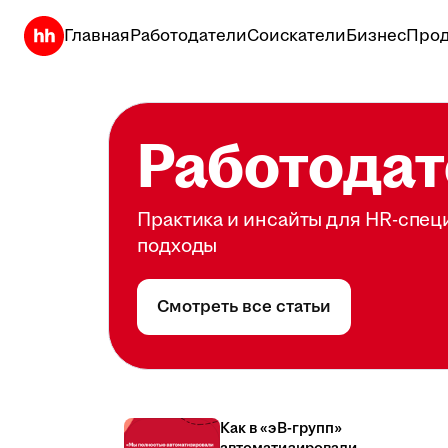
Главная
Работодатели
Соискатели
Бизнес
Прод
Работодат
Практика и инсайты для HR-спец
подходы
Смотреть все статьи
Как в «эВ-групп»