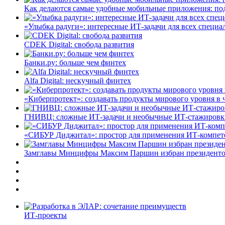
Как делаются самые удобные мобильные приложения: по
«Улыбка радуги»: интересные ИТ-задачи для всех специа
CDEK Digital: свобода развития
Банки.ру: больше чем финтех
Alfa Digital: нескучный финтех
«Киберпротект»: создавать продукты мирового уровня в
ГНИВЦ: сложные ИТ‑задачи и необычные ИТ‑стажировк
«СИБУР Диджитал»: простор для применения ИТ-компе
Замглавы Минцифры Максим Паршин избран президенто
ИТ-проекты