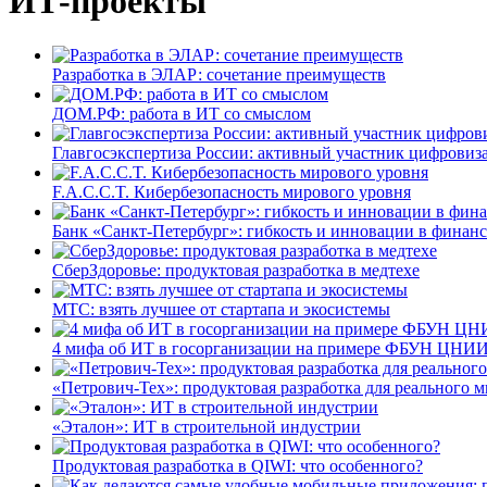
ИТ-проекты
Разработка в ЭЛАР: сочетание преимуществ
ДОМ.РФ: работа в ИТ со смыслом
Главгосэкспертиза России: активный участник цифровиз
F.A.C.C.T. Кибербезопасность мирового уровня
Банк «Санкт-Петербург»: гибкость и инновации в финан
СберЗдоровье: продуктовая разработка в медтехе
МТС: взять лучшее от стартапа и экосистемы
4 мифа об ИТ в госорганизации на примере ФБУН ЦНИИ
«Петрович-Тех»: продуктовая разработка для реального м
«Эталон»: ИТ в строительной индустрии
Продуктовая разработка в QIWI: что особенного?