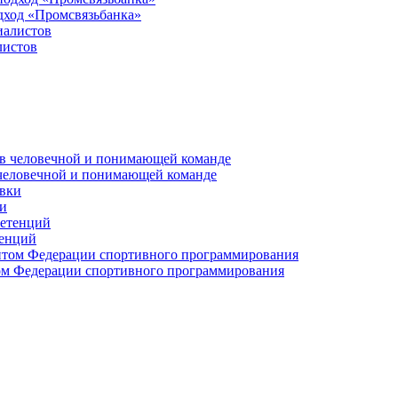
дход «Промсвязьбанка»
листов
 человечной и понимающей команде
и
тенций
м Федерации спортивного программирования