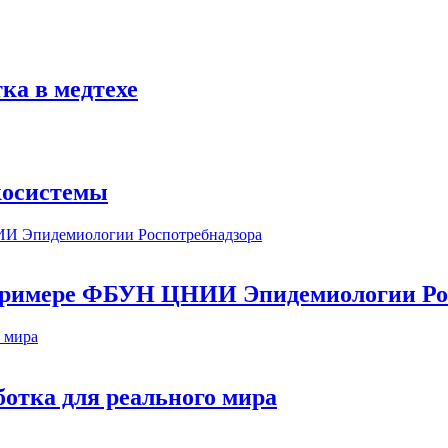
ка в медтехе
косистемы
а примере ФБУН ЦНИИ Эпидемиологии Ро
ботка для реального мира