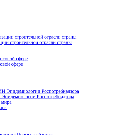
ации строительной отрасли страны
совой сфере
 Эпидемиологии Роспотребнадзора
ира