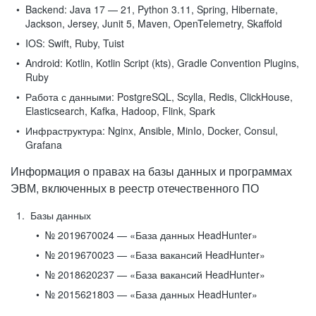
Backend:
Java 17 — 21, Python 3.11, Spring, Hibernate,
Jackson, Jersey, Junit 5, Maven, OpenTelemetry, Skaffold
IOS:
Swift, Ruby, Tuist
Android:
Kotlin, Kotlin Script (kts), Gradle Convention Plugins,
Ruby
Работа с данными:
PostgreSQL, Scylla, Redis, ClickHouse,
Elasticsearch, Kafka, Hadoop, Flink, Spark
Инфраструктура:
Nginx, Ansible, MinIo, Docker, Consul,
Grafana
Информация о правах на базы данных и программах
ЭВМ, включенных в реестр отечественного ПО
Базы данных
№ 2019670024 — «База данных HeadHunter»
№ 2019670023 — «База вакансий HeadHunter»
№ 2018620237 — «База вакансий HeadHunter»
№ 2015621803 — «База данных HeadHunter»