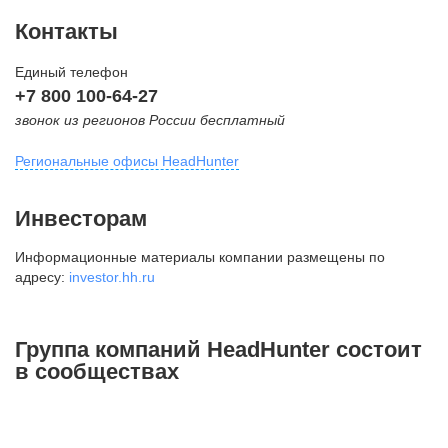
Контакты
Единый телефон
+7 800 100-64-27
звонок из регионов России бесплатный
Региональные офисы HeadHunter
Москва
Инвесторам
внутригородская территория
Информационные материалы компании размещены по
Муниципальный округ Тверской,
адресу:
investor.hh.ru
2-я Брестская ул., д. 48,
помещение 25
+7 495 974-64-27
Группа компаний HeadHunter состоит
+7 495 980-64-27
в сообществах
+7 495 134-92-24
press@hh.ru