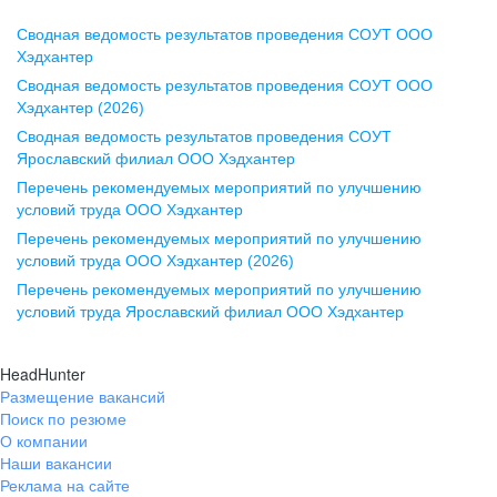
Сводная ведомость результатов проведения СОУТ ООО
Воронеж
Хэдхантер
Сводная ведомость результатов проведения СОУТ ООО
ул. Комиссаржевской, д. 10,
Хэдхантер (2026)
офис 1212
Сводная ведомость результатов проведения СОУТ
+7 473 280-05-05
Ярославский филиал ООО Хэдхантер
pr@vrn.hh.ru
Перечень рекомендуемых мероприятий по улучшению
условий труда ООО Хэдхантер
Казань
Перечень рекомендуемых мероприятий по улучшению
ул. Спартаковская, д. 2А, этаж 3,
условий труда ООО Хэдхантер (2026)
помещение 15
Перечень рекомендуемых мероприятий по улучшению
условий труда Ярославский филиал ООО Хэдхантер
+7 843 212-12-50
pr@kzn.hh.ru
HeadHunter
Размещение вакансий
Екатеринбург
Поиск по резюме
ул. Боевых Дружин, стр. 20,
О компании
5 этаж, офис 505, 521
Наши вакансии
Реклама на сайте
+7 343 226-79-99