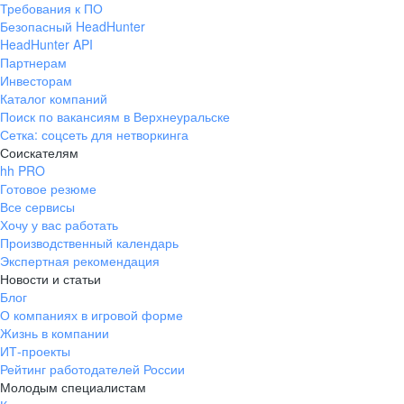
Требования к ПО
pr@ural.hh.ru
Безопасный HeadHunter
HeadHunter API
Краснодар
Партнерам
Инвесторам
ул. Янковского, д. 169, 7 этаж,
Каталог компаний
706 каб.
Поиск по вакансиям в Верхнеуральске
+7 861 205-55-57
Сетка: соцсеть для нетворкинга
pr@krd.hh.ru
Соискателям
hh PRO
Готовое резюме
Владивосток
Все сервисы
пер. Ланинский д. 4, офис 3.4
Хочу у вас работать
Производственный календарь
+7 423 202-33-28
Экспертная рекомендация
pr@dv.hh.ru
Новости и статьи
Блог
Новосибирск
О компаниях в игровой форме
Жизнь в компании
ул. Большевистская, д. 35,
ИТ-проекты
помещение 21
Рейтинг работодателей России
+7 383 207-94-64
Молодым специалистам