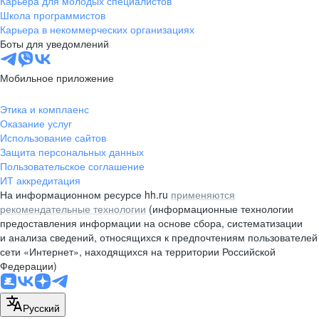
Карьера для молодых специалистов
pr@nsk.hh.ru
Школа программистов
Карьера в некоммерческих организациях
Минск
Боты для уведомлений
пр-т Дзержинского, д. 57,
10 этаж, помещение 45-1
Мобильное приложение
+375 (17)
336-03-02
Этика и комплаенс
pr@rabota.by
Оказание услуг
Использование сайтов
Алматы
Защита персональных данных
Пользовательское соглашение
пр. Абая, д. 151, БЦ Алатау,
ИТ аккредитация
12 этаж, офис 1209
На информационном ресурсе hh.ru
применяются
+7 727 232-13-13
рекомендательные технологии
(информационные технологии
pr@headhunter.com.kz
предоставления информации на основе сбора, систематизации
и анализа сведений, относящихся к предпочтениям пользователей
сети «Интернет», находящихся на территории Российской
Федерации)
Русский