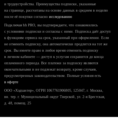
тратите много времени на поиск и вручную поднимаете
и трудоустройства. Преимущества подписки, указанные
резюме
на странице, рассчитаны на основе данных в среднем в неделю
после её покупки согласно
хотите сравнить себя с конкурентами и оценить шансы
исследованию
Подключая hh PRO, вы подтверждаете, что ознакомились
с условиями подписки и согласны с ними. Подписка даёт доступ
к функциям сервиса на срок, указанный при оформлении. Если
не отменить подписку, она автоматически продлится на тот же
срок. Вы имеете право в любое время отменить подписку
в личном кабинете — доступ к услугам сохранится до конца
оплаченного периода. Все платежи за подписку являются
окончательными и не подлежат возврату, кроме случаев,
предусмотренных законодательством. Полные условия есть
в оферте
ООО «Хэдхантер», ОГРН 1067761906805, 125047, г. Москва,
вн. тер. г. Муниципальный округ Тверской, ул. 2-я Брестская,
д. 48, помещ. 25